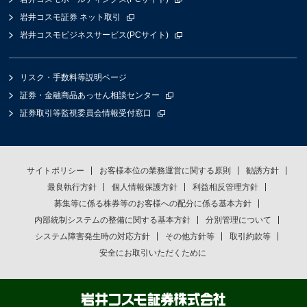
岩井コスモ証券 ネット取引
岩井コスモビジネスサービス(PCサイト)
リスク・手数料等説明ページ
証券・金融商品あっせん相談センター
証券取引等監視委員会情報受付窓口
サイトポリシー
お客様本位の業務運営に関する原則
勧誘方針
最良執行方針
個人情報保護方針
利益相反管理方針
募集等に係る株券等のお客様への配分に係る基本方針
内部統制システムの整備に関する基本方針
分別管理について
システム障害発生時の対応方針
その他方針等
取引約款等
安全にお取引いただくために