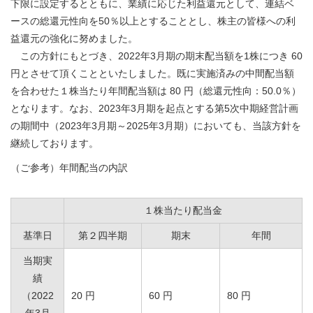
下限に設定するとともに、業績に応じた利益還元として、連結ベ
ースの総還元性向を50％以上とすることとし、株主の皆様への利
益還元の強化に努めました。
この方針にもとづき、2022年3月期の期末配当額を1株につき 60
円とさせて頂くことといたしました。既に実施済みの中間配当額
を合わせた１株当たり年間配当額は 80 円（総還元性向：50.0％）
となります。なお、2023年3月期を起点とする第5次中期経営計画
の期間中（2023年3月期～2025年3月期）においても、当該方針を
継続しております。
（ご参考）年間配当の内訳
１株当たり配当金
基準日
第２四半期
期末
年間
当期実
績
（2022
20 円
60 円
80 円