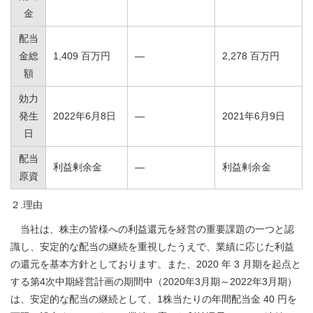
金
配当
金総
1,409 百万円
―
2,278 百万円
額
効力
発生
2022年6月8日
―
2021年6月9日
日
配当
利益剰余金
―
利益剰余金
原資
２.理由
当社は、株主の皆様への利益還元を経営の重要課題の一つと認
識し、安定的な配当の継続を重視したうえで、業績に応じた利益
の還元を基本方針としております。また、2020 年 3 月期を起点と
する第4次中期経営計画の期間中（2020年3月期～2022年3月期）
は、安定的な配当の継続として、1株当たりの年間配当金 40 円を