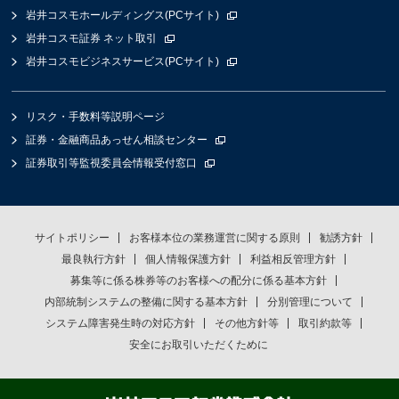
岩井コスモホールディングス(PCサイト)
岩井コスモ証券 ネット取引
岩井コスモビジネスサービス(PCサイト)
リスク・手数料等説明ページ
証券・金融商品あっせん相談センター
証券取引等監視委員会情報受付窓口
サイトポリシー
お客様本位の業務運営に関する原則
勧誘方針
最良執行方針
個人情報保護方針
利益相反管理方針
募集等に係る株券等のお客様への配分に係る基本方針
内部統制システムの整備に関する基本方針
分別管理について
システム障害発生時の対応方針
その他方針等
取引約款等
安全にお取引いただくために