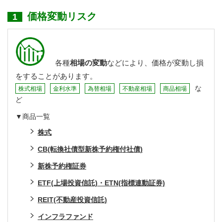
価格変動リスク
1
各種
相場の変動
などにより、価格が変動し損
をすることがあります。
な
株式相場
金利水準
為替相場
不動産相場
商品相場
ど
▼商品一覧
株式
CB(転換社債型新株予約権付社債)
新株予約権証券
ETF(上場投資信託)・ETN(指標連動証券)
REIT(不動産投資信託)
インフラファンド