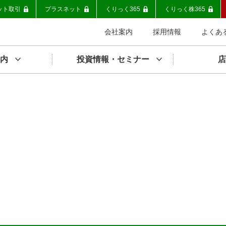
ット取引
プラスネット
くりっく365
くりっく株365
会社案内
採用情報
よくあ
内
投資情報・セミナー
店