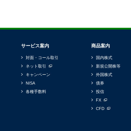
サービス案内
商品案内
対面・コール取引
国内株式
ネット取引
新規公開株等
キャンペーン
外国株式
NISA
債券
各種手数料
投信
FX
CFD