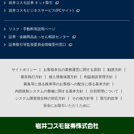
岩井コスモ証券 ネット取引
岩井コスモビジネスサービス(PCサイト)
リスク・手数料等説明ページ
証券・金融商品あっせん相談センター
証券取引等監視委員会情報受付窓口
サイトポリシー
お客様本位の業務運営に関する原則
勧誘方針
最良執行方針
個人情報保護方針
利益相反管理方針
募集等に係る株券等のお客様への配分に係る基本方針
内部統制システムの整備に関する基本方針
分別管理について
システム障害発生時の対応方針
その他方針等
取引約款等
安全にお取引いただくために