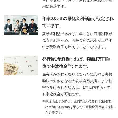
用に最適です。
年率0.05％の最低金利保証が設定され
ています。
変動金利型であれば半年ごとに適用利率が
見直されるため、実勢金利の水準が上昇す
れば受取利子も増えることになります。
発行後1年経過すれば、額面1万円単
※
位で中途換金
できます。
保有者がお亡くなりになった場合や災害救
助法の対象となる大規模自然災害により被
害を受けられた場合は、1年以内であって
も中途換金が可能です。
※中途換金する際は、直前2回分の各利子(税引前)
相当額に0.79685を乗じた中途換金調整額の支払
が必要です。