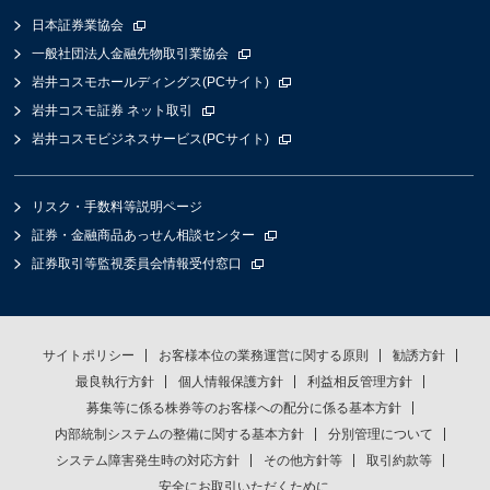
日本証券業協会
一般社団法人金融先物取引業協会
岩井コスモホールディングス(PCサイト)
岩井コスモ証券 ネット取引
岩井コスモビジネスサービス(PCサイト)
リスク・手数料等説明ページ
証券・金融商品あっせん相談センター
証券取引等監視委員会情報受付窓口
サイトポリシー
お客様本位の業務運営に関する原則
勧誘方針
最良執行方針
個人情報保護方針
利益相反管理方針
募集等に係る株券等のお客様への配分に係る基本方針
内部統制システムの整備に関する基本方針
分別管理について
システム障害発生時の対応方針
その他方針等
取引約款等
安全にお取引いただくために