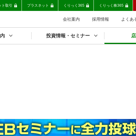
ット取引
プラスネット
くりっく365
くりっく株365
会社案内
採用情報
よくあ
内
投資情報・セミナー
店