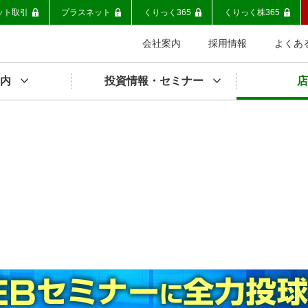
ット取引
プラスネット
くりっく365
くりっく株365
会社案内
採用情報
よくあ
内
投資情報・セミナー
店