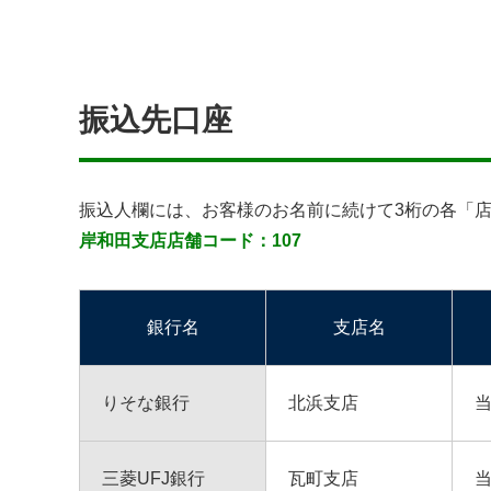
振込先口座
振込人欄には、お客様のお名前に続けて3桁の各「
岸和田支店店舗コード：107
銀行名
支店名
りそな銀行
北浜支店
三菱UFJ銀行
瓦町支店