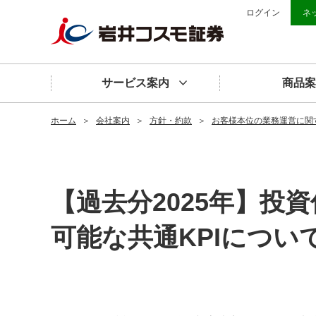
ログイン
ネ
サービス案内
商品案
ホーム
＞
会社案内
＞
方針・約款
＞
お客様本位の業務運営に関
【過去分2025年】投
可能な共通KPIについ