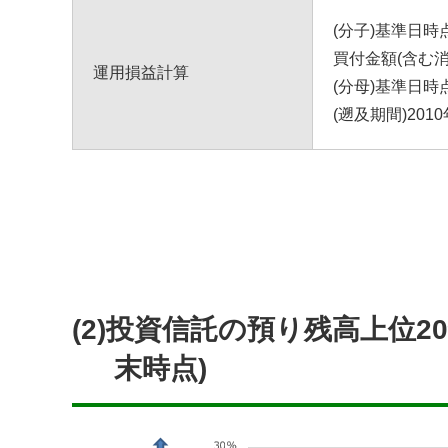
(分子)基準日
買付金額(含む
運用損益計算
(分母)基準日
(遡及期間)201
(2)投資信託の預り残高上位2
末時点)