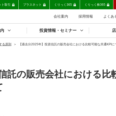
ット取引
プラスネット
くりっく365
くりっく株365
会社案内
採用情報
よくあ
内
投資情報・セミナー
店
する原則
＞
【過去分2025年】投資信託の販売会社における比較可能な共通KPIに
資信託の販売会社における比
て