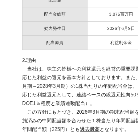
配当金
配当金総額
3,875百万円
効力発生日
2026年6月9日
配当原資
利益剰余金
2.理由
当社は、株主の皆様への利益還元を経営の重要課題
応じた利益の還元を基本方針としております。また、2
月期～2028年3月期）の1株当たりの年間配当金は
応じた利益還元として、連結ベースの総還元性向50
DOE1％程度と業績連動配当）。
この方針にもとづき、2026年3月期の期末配当額
施済みの中間配当額を合わせた１株当たり年間配当額は
年間配当額（225円）とも
過去最高
となります。