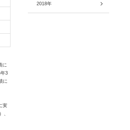
2018年
績に
年3
績に
に実
）、