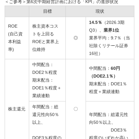
＜ご参考＞第6次中期経営計画における「KPI」の進捗状況
目標
現状
14.5％
（2026.3期
ROE
株主資本コス
Q3）、
業界1位
(自己資
トを上回る
◎
業界平均：9.7％（当
本利益
ROEと業界上
社除くリテール証券
率)
位維持
16社）
中間配当：
中間配当：
60円
DOE2％程度
（DOE2.1％）
期末配当：
期末配当：DOE1％
DOE1％程度＋
程度＋業績連動
業績連動
年間配当：総
株主還元
〇
還元性向50％
年間配当：総還元性
以上、
向50％以上、
DOE3％
DOE3％程度の
程度のいずれか高い