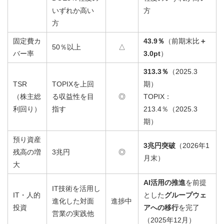
いずれか高い
方
方
固定費カ
43.9％
（前期末比
＋
50％以上
△
バー率
3.0pt
）
313.3％
（2025.3
TSR
TOPIXを上回
期）
（株主総
る収益性を目
◎
TOPIX：
利回り）
指す
213.4％（2025.3
期）
預り資産
3兆円突破
（2026年1
残高の増
3兆円
◎
月末）
大
AI活用の推進
を前提
IT技術を活用し
IT・人的
とした
グループウェ
進化した対面
進捗中
投資
アへの移行
を完了
営業の実践他
（2025年12月）