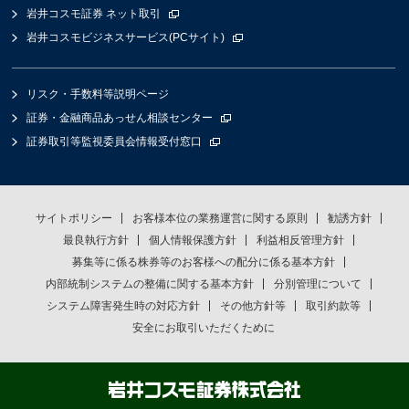
岩井コスモ証券 ネット取引
岩井コスモビジネスサービス(PCサイト)
リスク・手数料等説明ページ
証券・金融商品あっせん相談センター
証券取引等監視委員会情報受付窓口
サイトポリシー
お客様本位の業務運営に関する原則
勧誘方針
最良執行方針
個人情報保護方針
利益相反管理方針
募集等に係る株券等のお客様への配分に係る基本方針
内部統制システムの整備に関する基本方針
分別管理について
システム障害発生時の対応方針
その他方針等
取引約款等
安全にお取引いただくために