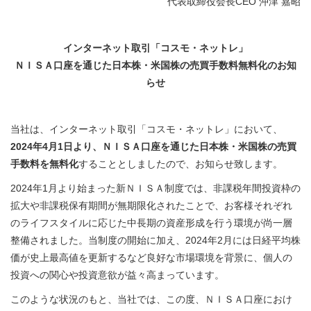
代表取締役会長CEO 沖津 嘉昭
インターネット取引「コスモ・ネットレ」
ＮＩＳＡ口座を通じた日本株・米国株の売買手数料無料化のお知
らせ
当社は、インターネット取引「コスモ・ネットレ」において、
2024年4月1日より、ＮＩＳＡ口座を通じた日本株・米国株の売買
手数料を無料化
することとしましたので、お知らせ致します。
2024年1月より始まった新ＮＩＳＡ制度では、非課税年間投資枠の
拡大や非課税保有期間が無期限化されたことで、お客様それぞれ
のライフスタイルに応じた中長期の資産形成を行う環境が尚一層
整備されました。当制度の開始に加え、2024年2月には日経平均株
価が史上最高値を更新するなど良好な市場環境を背景に、個人の
投資への関心や投資意欲が益々高まっています。
このような状況のもと、当社では、この度、ＮＩＳＡ口座におけ