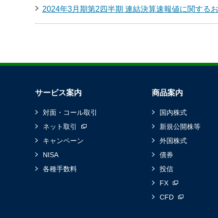
2024年3月期第2四半期 連結決算速報値に関する
サービス案内
商品案内
対面・コール取引
国内株式
ネット取引
新規公開株等
キャンペーン
外国株式
NISA
債券
各種手数料
投信
FX
CFD