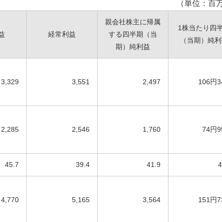
（単位：百
親会社株主に帰属
1株当たり四
益
経常利益
する四半期（当
（当期）純利
期）純利益
3,329
3,551
2,497
106円
2,285
2,546
1,760
74円9
45.7
39.4
41.9
4
4,770
5,165
3,564
151円