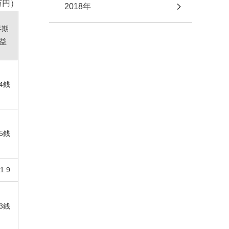
万円）
2018年
半期
益
34銭
5銭
1.9
73銭