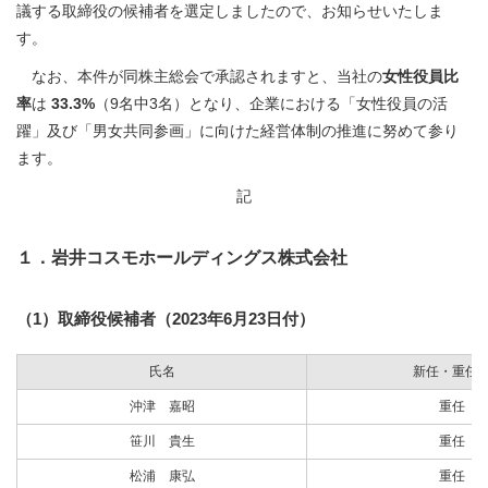
議する取締役の候補者を選定しましたので、お知らせいたしま
す。
なお、本件が同株主総会で承認されますと、当社の
女性役員比
率
は
33.3%
（9名中3名）となり、企業における「女性役員の活
躍」及び「男女共同参画」に向けた経営体制の推進に努めて参り
ます。
記
１．岩井コスモホールディングス株式会社
（1）取締役候補者（2023年6月23日付）
氏名
新任・重任
沖津 嘉昭
重任
笹川 貴生
重任
松浦 康弘
重任