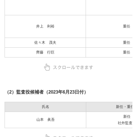
井上 利裕
重任
佐々木 茂夫
重任
齊藤 行巨
重任
（2）監査役候補者（2023年6月23日付）
氏名
新任・重任
新任
山本 眞吾
社外監査役