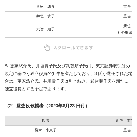
更家 悠介
重任
井垣 貴子
重任
新任
武智 順子
社外取締役
※ 更家悠介氏、井垣貴子氏及び武智順子氏は、東京証券取引所の
規定に基づく独立役員の要件を満たしており、3 氏が選任された場
合は、更家悠介氏、井垣貴子氏は引き続き、武智順子氏を新たに
独立役員とする予定であります。
（2）監査役候補者（2023年6月23 日付）
氏名
新任・重任
桑木 小恵子
重任