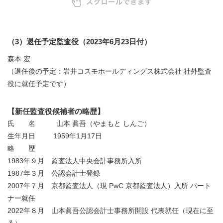
（3）退任予定監査役（2023年6月23日付）
森本 宏
（退任後の予定：岩井コスモホールディングス株式会社 社外監査
役に就任予定です）
【新任監査役候補者の略歴】
氏 名 山本 眞吾（やまもと しんご）
生年月日 1959年1月17日
略 歴
1983年９月 監査法人中央会計事務所入所
1987年３月 公認会計士登録
2007年７月 京都監査法人（現 PwC 京都監査法人）入所 パート
ナー就任
2022年８月 山本眞吾公認会計士事務所開設 代表就任（現在に至