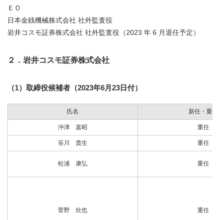
ＥＯ
日本金銭機械株式会社 社外監査役
岩井コスモ証券株式会社 社外監査役（2023 年 6 月退任予定）
２．岩井コスモ証券株式会社
（1）取締役候補者（2023年6月23日付）
氏名
新任・重任
沖津 嘉昭
重任
笹川 貴生
重任
松浦 康弘
重任
菅野 欣也
重任