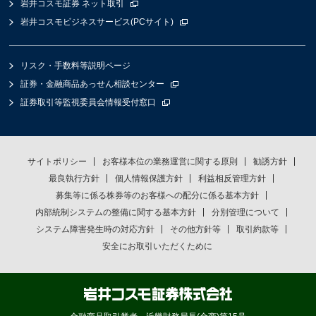
岩井コスモ証券 ネット取引
岩井コスモビジネスサービス(PCサイト)
リスク・手数料等説明ページ
証券・金融商品あっせん相談センター
証券取引等監視委員会情報受付窓口
サイトポリシー
お客様本位の業務運営に関する原則
勧誘方針
最良執行方針
個人情報保護方針
利益相反管理方針
募集等に係る株券等のお客様への配分に係る基本方針
内部統制システムの整備に関する基本方針
分別管理について
システム障害発生時の対応方針
その他方針等
取引約款等
安全にお取引いただくために