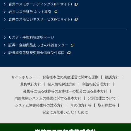
岩井コスモホールディングス(PCサイト)
岩井コスモ証券 ネット取引
岩井コスモビジネスサービス(PCサイト)
リスク・手数料等説明ページ
証券・金融商品あっせん相談センター
証券取引等監視委員会情報受付窓口
サイトポリシー
お客様本位の業務運営に関する原則
勧誘方針
最良執行方針
個人情報保護方針
利益相反管理方針
募集等に係る株券等のお客様への配分に係る基本方針
内部統制システムの整備に関する基本方針
分別管理について
システム障害発生時の対応方針
その他方針等
取引約款等
安全にお取引いただくために