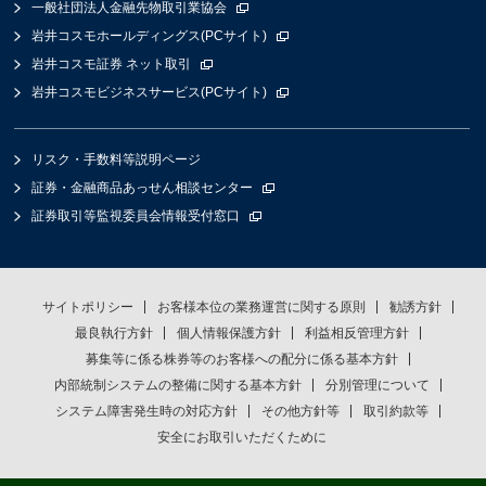
一般社団法人金融先物取引業協会
岩井コスモホールディングス(PCサイト)
岩井コスモ証券 ネット取引
岩井コスモビジネスサービス(PCサイト)
リスク・手数料等説明ページ
証券・金融商品あっせん相談センター
証券取引等監視委員会情報受付窓口
サイトポリシー
お客様本位の業務運営に関する原則
勧誘方針
最良執行方針
個人情報保護方針
利益相反管理方針
募集等に係る株券等のお客様への配分に係る基本方針
内部統制システムの整備に関する基本方針
分別管理について
システム障害発生時の対応方針
その他方針等
取引約款等
安全にお取引いただくために