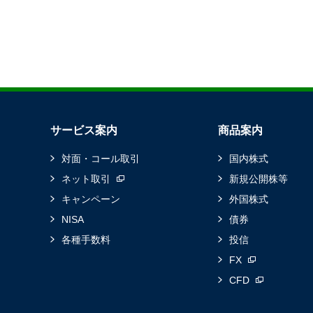
サービス案内
商品案内
対面・コール取引
国内株式
ネット取引
新規公開株等
キャンペーン
外国株式
NISA
債券
各種手数料
投信
FX
CFD