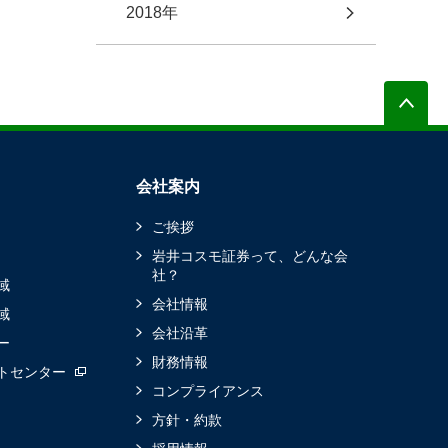
2018年
会社案内
ご挨拶
岩井コスモ証券って、どんな会
社？
域
会社情報
域
会社沿革
ー
財務情報
トセンター
コンプライアンス
方針・約款