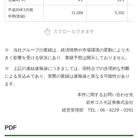
増減率(％)
4.2
14.1
平成30年3月期
21,089
5,202
年間(実績)
※ 当社グループの業績は、経済情勢や市場環境の変動により大
きく影響を受ける状況にあり、業績予想は開示しておりません。
※ 上記の連結速報値につきましては、現時点での合理的な判断
による見込みであり、実際の業績は速報値と異なる可能性があり
ます。
本件に関するお問い合わせ先
岩井コスモ証券株式会社
経営管理部 TEL：06－6229－0291
PDF