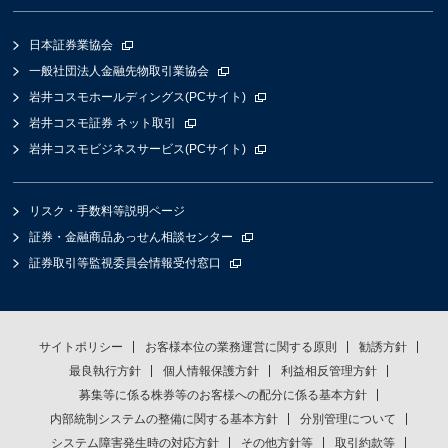
日本証券業協会
一般社団法人金融先物取引業協会
岩井コスモホールディングス(PCサイト)
岩井コスモ証券 ネット取引
岩井コスモビジネスサービス(PCサイト)
リスク・手数料等説明ページ
証券・金融商品あっせん相談センター
証券取引等監視委員会情報受付窓口
サイトポリシー
お客様本位の業務運営に関する原則
勧誘方針
最良執行方針
個人情報保護方針
利益相反管理方針
募集等に係る株券等のお客様への配分に係る基本方針
内部統制システムの整備に関する基本方針
分別管理について
システム障害発生時の対応方針
その他方針等
取引約款等