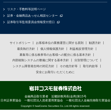
リスク・手数料等説明ページ
証券・金融商品あっせん相談センター
証券取引等監視委員会情報受付窓口
サイトポリシー
お客様本位の業務運営に関する原則
勧誘方針
最良執行方針
個人情報保護方針
利益相反管理方針
募集等に係る株券等のお客様への配分に係る基本方針
内部統制システムの整備に関する基本方針
分別管理について
システム障害発生時の対応方針
その他方針等
取引約款等
安全にお取引いただくために
金融商品取引業者 近畿財務局長(金商)第15号
日本証券業協会 一般社団法人資産運用業協会 一般社団法人金融先物取引業協会
Copyright © IwaiCosmo Securities Co.,Ltd.All rights reserved.