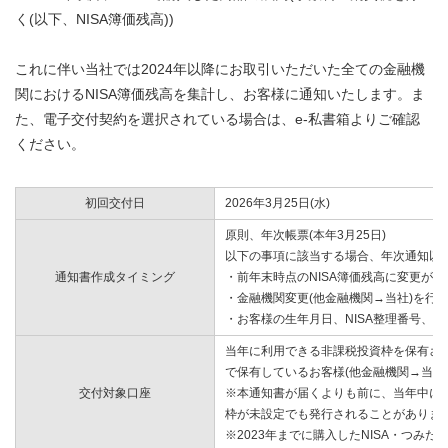
く(以下、NISA簿価残高))
これに伴い当社では2024年以降にお取引いただいた全ての金融機
関におけるNISA簿価残高を集計し、お客様に通知いたします。ま
た、電子交付契約を選択されている場合は、e-私書箱よりご確認
ください。
初回交付日
2026年3月25日(水)
原則、年次帳票(本年3月25日)
以下の事項に該当する場合、年次通知以
通知書作成タイミング
・前年末時点のNISA簿価残高に変更が
・金融機関変更(他金融機関→当社)を行
・お客様の生年月日、NISA整理番号、
当年に利用できる非課税投資枠を保有され
で保有しているお客様(他金融機関→当社に
交付対象口座
※本通知書が届くよりも前に、当年中に金
枠が未設定でも発行されることがありま
※2023年までに購入したNISA・つみた