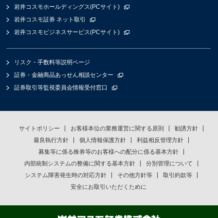
岩井コスモホールディングス(PCサイト)
岩井コスモ証券 ネット取引
岩井コスモビジネスサービス(PCサイト)
リスク・手数料等説明ページ
証券・金融商品あっせん相談センター
証券取引等監視委員会情報受付窓口
サイトポリシー
お客様本位の業務運営に関する原則
勧誘方針
最良執行方針
個人情報保護方針
利益相反管理方針
募集等に係る株券等のお客様への配分に係る基本方針
内部統制システムの整備に関する基本方針
分別管理について
システム障害発生時の対応方針
その他方針等
取引約款等
安全にお取引いただくために