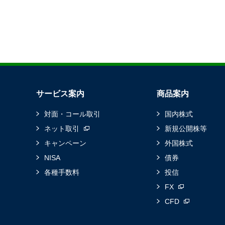
サービス案内
商品案内
対面・コール取引
国内株式
ネット取引
新規公開株等
キャンペーン
外国株式
NISA
債券
各種手数料
投信
FX
CFD