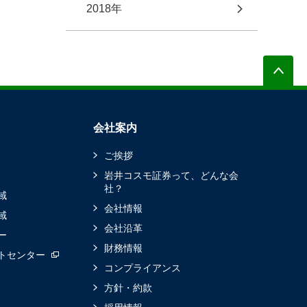
2018年
会社案内
ご挨拶
岩井コスモ証券って、どんな会
社？
域
会社情報
域
会社沿革
ー
財務情報
トセンター
コンプライアンス
方針・約款