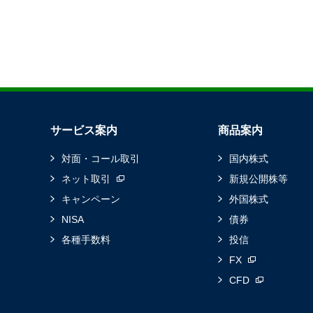
サービス案内
商品案内
対面・コール取引
国内株式
ネット取引
新規公開株等
キャンペーン
外国株式
NISA
債券
各種手数料
投信
FX
CFD