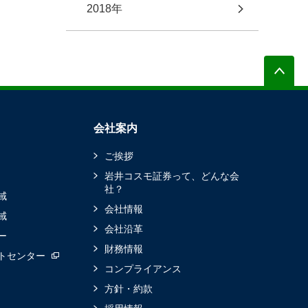
2018年
会社案内
ご挨拶
岩井コスモ証券って、どんな会
社？
域
会社情報
域
会社沿革
ー
財務情報
トセンター
コンプライアンス
方針・約款