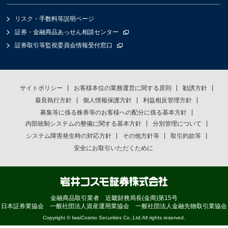
リスク・手数料等説明ページ
証券・金融商品あっせん相談センター
証券取引等監視委員会情報受付窓口
サイトポリシー
お客様本位の業務運営に関する原則
勧誘方針
最良執行方針
個人情報保護方針
利益相反管理方針
募集等に係る株券等のお客様への配分に係る基本方針
内部統制システムの整備に関する基本方針
分別管理について
システム障害発生時の対応方針
その他方針等
取引約款等
安全にお取引いただくために
金融商品取引業者 近畿財務局長(金商)第15号
日本証券業協会 一般社団法人資産運用業協会 一般社団法人金融先物取引業協会
Copyright © IwaiCosmo Securities Co.,Ltd.All rights reserved.