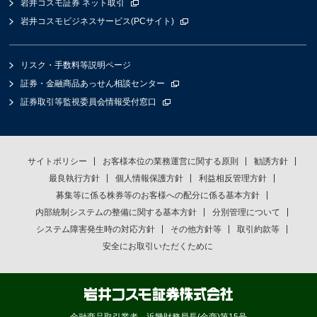
岩井コスモ証券 ネット取引
岩井コスモビジネスサービス(PCサイト)
リスク・手数料等説明ページ
証券・金融商品あっせん相談センター
証券取引等監視委員会情報受付窓口
サイトポリシー
お客様本位の業務運営に関する原則
勧誘方針
最良執行方針
個人情報保護方針
利益相反管理方針
募集等に係る株券等のお客様への配分に係る基本方針
内部統制システムの整備に関する基本方針
分別管理について
システム障害発生時の対応方針
その他方針等
取引約款等
安全にお取引いただくために
金融商品取引業者 近畿財務局長(金商)第15号