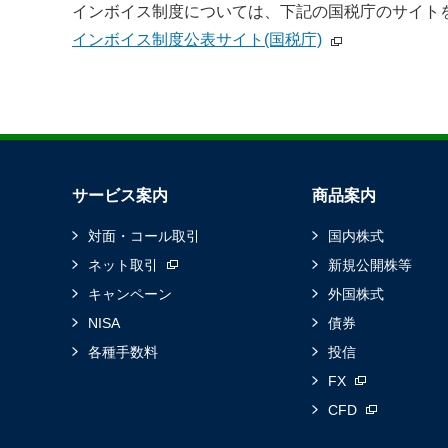
インボイス制度については、下記の国税庁のサイト
インボイス制度公表サイト(国税庁)
サービス案内
商品案内
対面・コール取引
国内株式
ネット取引
新規公開株等
キャンペーン
外国株式
NISA
債券
各種手数料
投信
FX
CFD