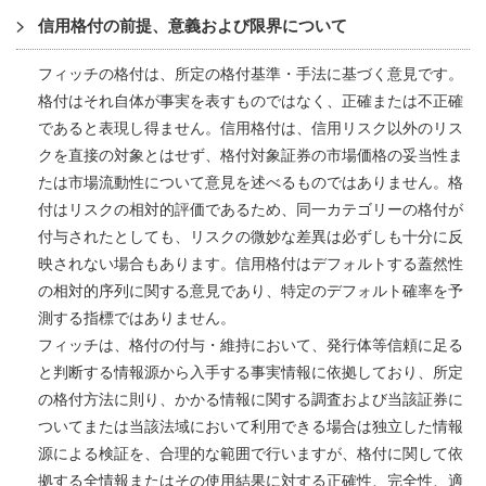
信用格付の前提、意義および限界について
フィッチの格付は、所定の格付基準・手法に基づく意見です。
格付はそれ自体が事実を表すものではなく、正確または不正確
であると表現し得ません。信用格付は、信用リスク以外のリス
クを直接の対象とはせず、格付対象証券の市場価格の妥当性ま
たは市場流動性について意見を述べるものではありません。格
付はリスクの相対的評価であるため、同一カテゴリーの格付が
付与されたとしても、リスクの微妙な差異は必ずしも十分に反
映されない場合もあります。信用格付はデフォルトする蓋然性
の相対的序列に関する意見であり、特定のデフォルト確率を予
測する指標ではありません。
フィッチは、格付の付与・維持において、発行体等信頼に足る
と判断する情報源から入手する事実情報に依拠しており、所定
の格付方法に則り、かかる情報に関する調査および当該証券に
ついてまたは当該法域において利用できる場合は独立した情報
源による検証を、合理的な範囲で行いますが、格付に関して依
拠する全情報またはその使用結果に対する正確性、完全性、適