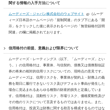
関する情報の入手方法について
ムーディーズ・ジャパン株式会社のウェブサイト
(ムーデ
ィーズ日本語ホームページの「規制関連」のタブ下にある「開
示」をクリックした後に表示されるページの「無登録格付説明
関連」の欄に掲載されております。
信用格付の前提、意義および限界について
ムーディーズ・レーティングス（以下、「ムーディーズ」とい
う。）の信用格付は、事業体、与信契約、債務又は債務類似証
券の将来の相対的信用リスクについての、現時点の意見です。
ムーディーズは、信用リスクを、事業体が契約上・財務上の義
務を期日に履行できないリスク及びデフォルト事由が発生した
場合に見込まれるあらゆる種類の財産的損失と定義していま
す。信用格付は、流動性リスク、市場リスク、価格変動性及び
その他のリスクについて言及するものではありません。また、
信用格付は、投資又は財務に関する助言を構成するものではな