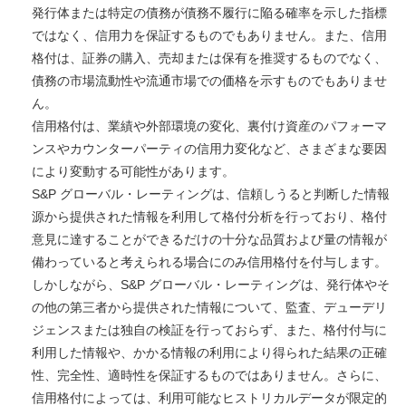
発行体または特定の債務が債務不履行に陥る確率を示した指標
ではなく、信用力を保証するものでもありません。また、信用
格付は、証券の購入、売却または保有を推奨するものでなく、
債務の市場流動性や流通市場での価格を示すものでもありませ
ん。
信用格付は、業績や外部環境の変化、裏付け資産のパフォーマ
ンスやカウンターパーティの信用力変化など、さまざまな要因
により変動する可能性があります。
S&P グローバル・レーティングは、信頼しうると判断した情報
源から提供された情報を利用して格付分析を行っており、格付
意見に達することができるだけの十分な品質および量の情報が
備わっていると考えられる場合にのみ信用格付を付与します。
しかしながら、S&P グローバル・レーティングは、発行体やそ
の他の第三者から提供された情報について、監査、デューデリ
ジェンスまたは独自の検証を行っておらず、また、格付付与に
利用した情報や、かかる情報の利用により得られた結果の正確
性、完全性、適時性を保証するものではありません。さらに、
信用格付によっては、利用可能なヒストリカルデータが限定的