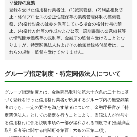
▽登録の意義
登録を受けた信用格付業者は、(1)誠実義務、(2)利益相反防
止・格付プロセスの公正性確保等の業務管理体制の整備義
務、(3)格付対象の証券を保有している場合の格付付与の禁
止、(4)格付方針等の作成および公表・説明書類の公衆縦覧等
の情報開示義務等の規制等、金融庁の監督を受けることとな
りますが、特定関係法人およびその他無登録格付業者は、こ
れらの規制・監督を受けておりません。
グループ指定制度・特定関係法人について
グループ指定制度とは、金融商品取引法第六十六条の二十七に基
づく登録を行った信用格付業者が所属するグループ内の無登録業
者のうち、一定の要件を満たす業者について、金融庁長官が「特
定関係法人」としての指定を行うことにより、当該法人が付与す
る信用格付に係る説明事項の一部が緩和される制度です(金融商品
取引業者等に関する内閣府令第百十六条の三第二項)。