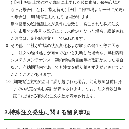
(【例】福証上場銘柄が東証に上場した後に東証が優先市場と
なった場合)。なお、指定替え(【例】二部市場より一部に変更)
の場合は「期間指定注文｣は引き継がれます。
期間指定の逆指値注文が条件に合致し、発注された株式注文
が、市場での取引状況等により未約定となった場合、繰越され
た注文は、逆指値注文として扱われます。
その他、当社が市場の状況変化および取引の健全性等に照ら
し、注文の繰り越しが適当でないと判断した場合や、当社臨時
システムメンテナンス、契約締結前書面等の改訂があった場合
など、有効期限内であっても注文を繰り越さず失効とさせてい
ただくことがあります。
期間指定注文が翌日に繰り越された場合、約定数量は前日分
までの約定を含む累計が表示されます。なお、注文株数は当
該日における有効な注文株数が表示されます。
2.特殊注文発注に関する留意事項