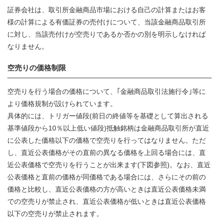
証券会社は、取引所金融商品市場における自己の計算またはお客
様の計算による有価証券の売付けについて、当該金融商品取引所
に対し、当該売付けが空売りであるか否かの別を明示しなければ
なりません。
空売りの価格制限
空売りを行う場合の価格について、｢金融商品取引法施行令｣等に
より価格規制が設けられています。
具体的には、トリガー値段(前日の終値等を基礎として算出される
基準値段から10％以上低い値段)抵触銘柄は金融商品取引所が直近
に公表した価格以下の価格で空売りを行ってはなりません。ただ
し、直近公表価格がその直前の異なる価格を上回る場合には、直
近公表価格で空売りを行うことが出来ます(下図参照)。なお、直近
公表価格と直前の価格が同価格である場合には、さらにその前の
価格と比較し、直近公表価格の方が高いときは直近公表価格未満
での空売りが禁止され、直近公表価格が低いときは直近公表価格
以下の空売りが禁止されます。