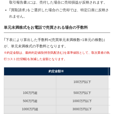
取引報告書｣には、売付した場合に売却損益が反映されます。
｢買取請求｣をご選択した場合のご売却では、特定口座に反映さ
れません。
単元未満株式をお電話で売買される場合の手数料
｢下表により算出した手数料×(売買単元未満株数÷1単元の株数)｣
が、単元未満株式の手数料となります。
※約定金額は、最終約定値段(特別気配含む)を基準値段として、取次業者の執
行コスト(仕切幅)を加減した金額となります。
約定金額※
(
100万円以下
※
100万円超
500万円以下
(
500万円超
1000万円以下
(
1000万円超
3000万円以下
(