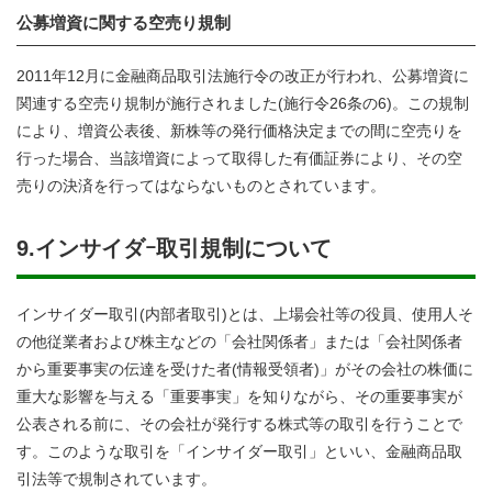
公募増資に関する空売り規制
2011年12月に金融商品取引法施行令の改正が行われ、公募増資に
関連する空売り規制が施行されました(施行令26条の6)。この規制
により、増資公表後、新株等の発行価格決定までの間に空売りを
行った場合、当該増資によって取得した有価証券により、その空
売りの決済を行ってはならないものとされています。
9.インサイダｰ取引規制について
インサイダー取引(内部者取引)とは、上場会社等の役員、使用人そ
の他従業者および株主などの「会社関係者」または「会社関係者
から重要事実の伝達を受けた者(情報受領者)」がその会社の株価に
重大な影響を与える「重要事実」を知りながら、その重要事実が
公表される前に、その会社が発行する株式等の取引を行うことで
す。このような取引を「インサイダー取引」といい、金融商品取
引法等で規制されています。