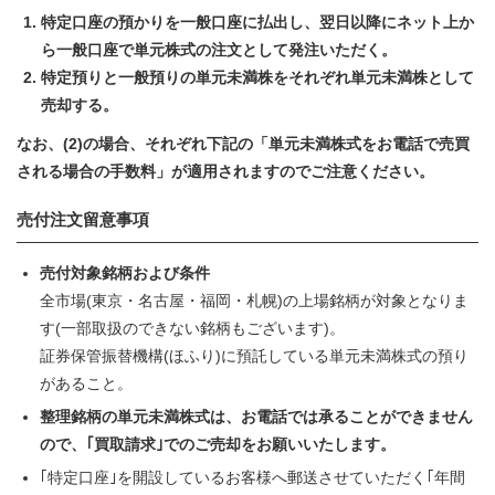
特定口座の預かりを一般口座に払出し、翌日以降にネット上か
ら一般口座で単元株式の注文として発注いただく。
特定預りと一般預りの単元未満株をそれぞれ単元未満株として
売却する。
なお、(2)の場合、それぞれ下記の「単元未満株式をお電話で売買
される場合の手数料」が適用されますのでご注意ください。
売付注文留意事項
売付対象銘柄および条件
全市場(東京・名古屋・福岡・札幌)の上場銘柄が対象となりま
す(一部取扱のできない銘柄もございます)。
証券保管振替機構(ほふり)に預託している単元未満株式の預り
があること。
整理銘柄の単元未満株式は、お電話では承ることができません
ので、｢買取請求｣でのご売却をお願いいたします。
｢特定口座｣を開設しているお客様へ郵送させていただく｢年間