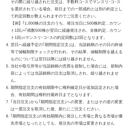
その際に繰り越された注文は、手数料コｰスでマンスリｰコｰス
を選択されている場合、前日までの一部成約とは別の約定とし
て約定回数が数えられますのでご注意ください。
【例】｢1,000株の注文のうち、発注当日に500株約定...カウン
ト1回｣+｢残数500株が翌日に繰越発注され、全株約定...カウン
ト1回｣=マンスリｰコｰスの約定回数は2回となります。
翌日へ繰越予定の｢期間指定注文｣は、当該銘柄のその日の終値
等で値幅制限チェックが行われ、その結果、値幅制限を越える
ものについては翌日以降には繰り越されません。
当社や取引所等が当該銘柄の売買を規制した場合には、規制内
容によっては当該銘柄の注文は取消しされ、繰り越されませ
ん。
期間指定注文の有効期限中に権利確定日が追加設定された場
合、有効期間は権利付最終日までとなります。
｢当日注文｣から｢期間指定注文｣への変更、またはその逆の変更
は一度注文を取消した後、新たにご注文ください。
｢期間指定注文｣の有効期限内に発注した市場と異なる市場が優
先市場となったとしても、発注先の市場は変更されません