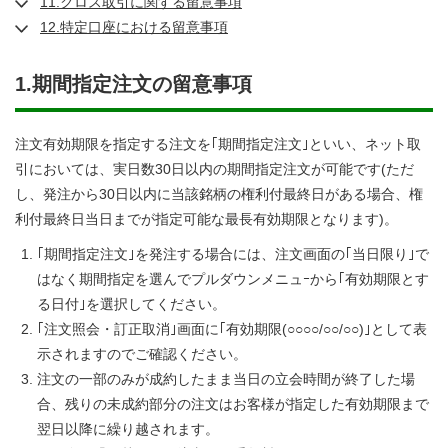
11.クロス取引に関する留意事項
12.特定口座における留意事項
1.期間指定注文の留意事項
注文有効期限を指定する注文を｢期間指定注文｣といい、ネット取
引においては、実日数30日以内の期間指定注文が可能です(ただ
し、発注から30日以内に当該銘柄の権利付最終日がある場合、権
利付最終日当日までが指定可能な最長有効期限となります)。
｢期間指定注文｣を発注する場合には、注文画面の｢当日限り｣で
はなく期間指定を選んでプルダウンメニュｰから｢有効期限とす
る日付｣を選択してください。
｢注文照会・訂正取消｣画面に｢有効期限(○○○○/○○/○○)｣として表
示されますのでご確認ください。
注文の一部のみが成約したまま当日の立会時間が終了した場
合、残りの未成約部分の注文はお客様が指定した有効期限まで
翌日以降に繰り越されます。