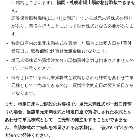
い銘柄もございます)。
福岡・札幌市場上場銘柄は取扱できませ
ん。
証券保管振替機構(ほふり)に預託している単元未満株式の預り
があり、買増を行うことによって単元株式となる必要がありま
す。
特定口座内の単元未満株式を買増した場合には受入日を｢買付
受渡日｣、取得価額は｢買付受渡金額｣となります。
単元未満株式の買増注文分の現物買付余力は拘束されませんの
で、ご注意ください。
保有されている単元未満株式と買増しされた株式をあわせて単
元株としてご売却できるのは、買増注文約定日の翌営業日から
となります。
また、特定口座をご開設のお客様で、単元未満株式が一般口座預
りの場合、当該単元未満株式と特定口座で買増しされた株式とを
あわせて単元株式として、ご売却の発注をすることができませ
ん。当該株式のご売却を希望されるお客様は、 下記のいずれかの
方法でご発注ください。