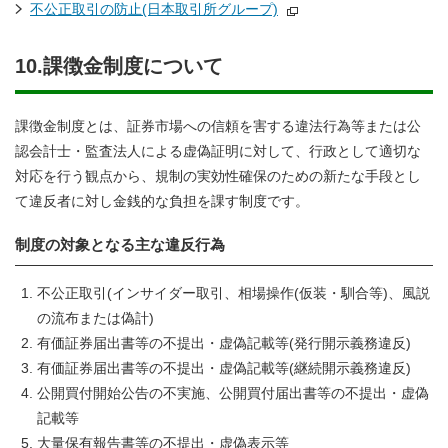
不公正取引の防止(日本取引所グループ)
10.課徴金制度について
課徴金制度とは、証券市場への信頼を害する違法行為等または公
認会計士・監査法人による虚偽証明に対して、行政として適切な
対応を行う観点から、規制の実効性確保のための新たな手段とし
て違反者に対し金銭的な負担を課す制度です。
制度の対象となる主な違反行為
不公正取引(インサイダー取引、相場操作(仮装・馴合等)、風説
の流布または偽計)
有価証券届出書等の不提出・虚偽記載等(発行開示義務違反)
有価証券届出書等の不提出・虚偽記載等(継続開示義務違反)
公開買付開始公告の不実施、公開買付届出書等の不提出・虚偽
記載等
大量保有報告書等の不提出・虚偽表示等