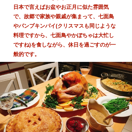
日本で言えばお盆やお正月に似た雰囲気
で、故郷で家族や親戚が集まって、
七面鳥
やパンプキンパイ(クリスマスも同じような
料理ですから、
七面鳥やかぼちゃは大忙し
ですね)を食しながら、休日を過ごすのが一
般的です。