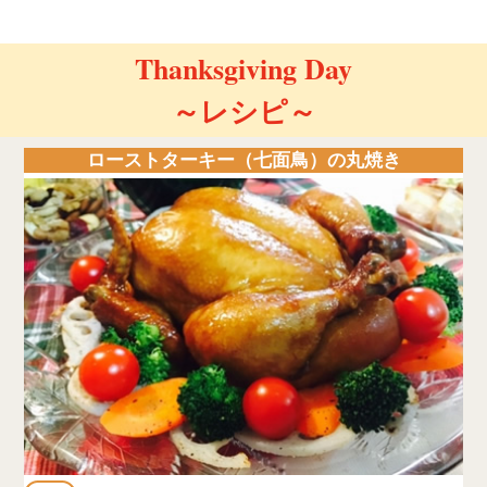
Thanksgiving Day
～レシピ～
ローストターキー（七面鳥）の丸焼き