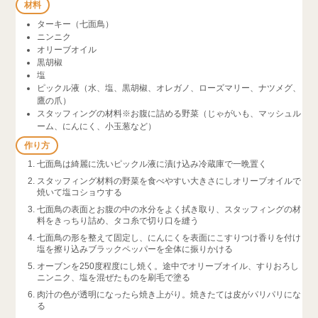
材料
ターキー（七面鳥）
ニンニク
オリーブオイル
黒胡椒
塩
ピックル液（水、塩、黒胡椒、オレガノ、ローズマリー、ナツメグ、
鷹の爪）
スタッフィングの材料※お腹に詰める野菜（じゃがいも、マッシュル
ーム、にんにく、小玉葱など）
作り方
七面鳥は綺麗に洗いピックル液に漬け込み冷蔵庫で一晩置く
スタッフィング材料の野菜を食べやすい大きさにしオリーブオイルで
焼いて塩コショウする
七面鳥の表面とお腹の中の水分をよく拭き取り、スタッフィングの材
料をきっちり詰め、タコ糸で切り口を縫う
七面鳥の形を整えて固定し、にんにくを表面にこすりつけ香りを付け
塩を擦り込みブラックペッパーを全体に振りかける
オーブンを250度程度にし焼く。途中でオリーブオイル、すりおろし
ニンニク、塩を混ぜたものを刷毛で塗る
肉汁の色が透明になったら焼き上がり。焼きたては皮がパリパリにな
る