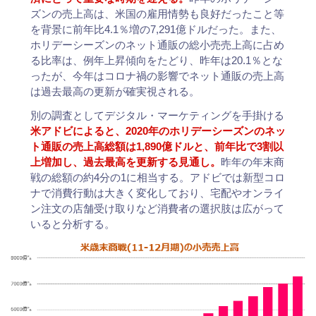
ズンの売上高は、米国の雇用情勢も良好だったこと等
を背景に前年比4.1％増の7,291億ドルだった。また、
ホリデーシーズンのネット通販の総小売売上高に占め
る比率は、例年上昇傾向をたどり、昨年は20.1％とな
ったが、今年はコロナ禍の影響でネット通販の売上高
は過去最高の更新が確実視される。
別の調査としてデジタル・マーケティングを手掛ける
米アドビによると、2020年のホリデーシーズンのネッ
ト通販の売上高総額は1,890億ドルと、前年比で3割以
上増加し、過去最高を更新する見通し。
昨年の年末商
戦の総額の約4分の1に相当する。アドビでは新型コロ
ナで消費行動は大きく変化しており、宅配やオンライ
ン注文の店舗受け取りなど消費者の選択肢は広がって
いると分析する。