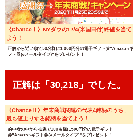
《ChanceⅠ》NYダウの12/4(米国日付)終値を当て
よう！
正解から近い順で50名様に1,000円分の電子ギフト券"Amazonギ
フト券(eメールタイプ)"をプレゼント！
正解は「30,218」でした。
《ChanceⅡ》年末商戦関連の代表4銘柄のうち、
最も値上りする銘柄を当てよう！
的中者の中から抽選で100名様に500円分の電子ギフト
券"Amazonギフト券(eメールタイプ)"をプレゼント！