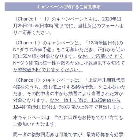
キャンペーンに関するご留意事項
《ChanceⅠ・Ⅱ》のキャンペーンともに、2020年11
月25日23:59(日本時間)までに、当社所定のフォームよ
りご応募ください。
《ChanceⅠ》のキャンペーンは、「12/4(米国日付)の
NYダウの終値予想」をご応募いただき、正解から近い
順に50名様が対象となります。
なお、ご応募いただく
NYダウ終値は統一性を図るために小数点以下を切捨て
た整数値(5桁)でお答えください。
《ChanceⅡ》のキャンペーンは、「上記年末商戦代表
4銘柄のうち、最も値上りする銘柄予想」をご応募いた
だき、その的中者の中から抽選により当選された方が
対象となります。
なお、値上り値は、11/25終値から
12/4終値(米国日付)までの期間の上昇率で算出します。
本キャンペーンは、当社に口座をお持ちでない方でも
ご参加いただけます。
同一者の複数回応募は可能ですが、最終応募を有効票