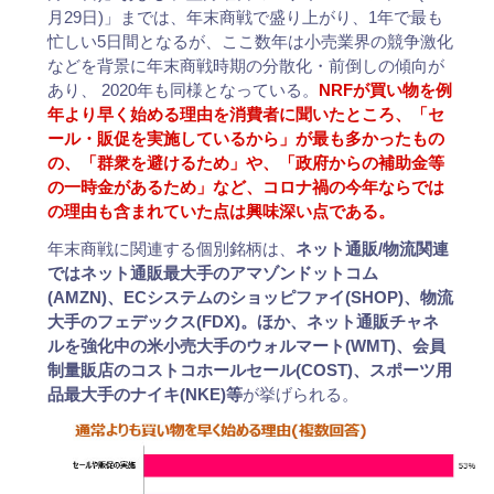
月29日)」までは、年末商戦で盛り上がり、1年で最も
忙しい5日間となるが、ここ数年は小売業界の競争激化
などを背景に年末商戦時期の分散化・前倒しの傾向が
あり、 2020年も同様となっている。
NRFが買い物を例
年より早く始める理由を消費者に聞いたところ、「セ
ール・販促を実施しているから」が最も多かったもの
の、「群衆を避けるため」や、「政府からの補助金等
の一時金があるため」など、コロナ禍の今年ならでは
の理由も含まれていた点は興味深い点である。
年末商戦に関連する個別銘柄は、
ネット通販/物流関連
ではネット通販最大手のアマゾンドットコム
(AMZN)、ECシステムのショッピファイ(SHOP)、物流
大手のフェデックス(FDX)。ほか、ネット通販チャネ
ルを強化中の米小売大手のウォルマート(WMT)、会員
制量販店のコストコホールセール(COST)、スポーツ用
品最大手のナイキ(NKE)等
が挙げられる。