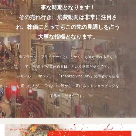
事な時期となります！
その売れ行き、消費動向は非常に注目さ
れ、株価にとってもこの先の見通しを占う
大事な指標となります。
※ブラック・フライデー：とにもかくにも物が売れる日なの
で、「"黒字"が見込める日」という意味だそうです。
※サイバー・マンデー：「Thanksgiving Day」の帰省から自宅
に戻った人が、「パソコン等から一斉にネットショッピングを
する日」だそうです。